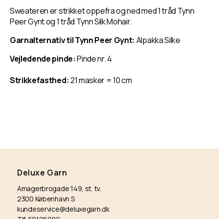
Heather
Heather
Sweateren er strikket oppefra og ned med 1 tråd Tynn
Sweater
Sweater
Peer Gynt og 1 tråd Tynn Silk Mohair.
Garnalternativ til Tynn Peer Gynt:
Alpakka Silke
Vejledende pinde:
Pinde nr. 4
Strikkefasthed:
21 masker = 10 cm
Deluxe Garn
Amagerbrogade 149, st. tv.
2300 København S
kundeservice@deluxegarn.dk