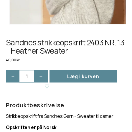
Sandnes strikkeopskrift 2403 NR. 13
- Heather Sweater
Normalpris
40,00 kr
Læg i kurven
Reducer
Øg
antallet
antallet
for
for
Sandnes
Sandnes
strikkeopskrift
strikkeopskrift
Produktbeskrivelse
2403
2403
Strikkeopskrift fra Sandnes Garn - Sweater til damer
NR.
NR.
13
13
Opskriften er på Norsk
-
-