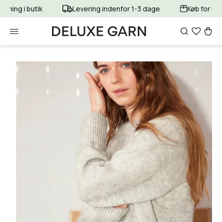
Gå til
butik
Levering indenfor 1-3 dage
Køb for 699 kr. og o
indhold
Indkøbsku
Gå til
produktoplysninger