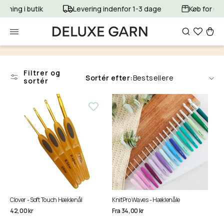
Gå til
ntning i butik
Levering indenfor 1-3 dage
Køb for 699
indhold
Indkøbsku
Filtrer og
Sortér efter:
sortér
Clover - Soft Touch Hæklenål
KnitPro Waves - Hæklenåle
Normalpris
Normalpris
42,00 kr
Fra 34,00 kr