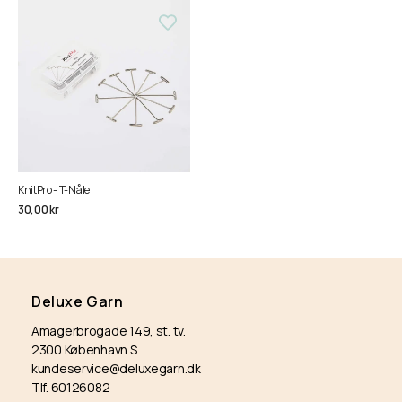
KnitPro - T-Nåle
Normalpris
30,00 kr
Deluxe Garn
Amagerbrogade 149, st. tv.
2300 København S
kundeservice@deluxegarn.dk
Tlf. 60126082