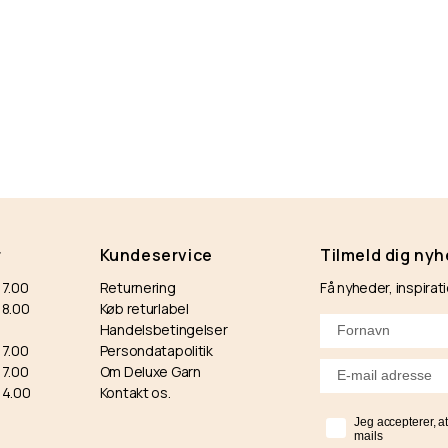
r
Kundeservice
Tilmeld dig ny
17.00
Returnering
Få nyheder, inspirat
-18.00
Køb returlabel
Handelsbetingelser
17.00
Persondatapolitik
17.00
Om Deluxe Garn
14.00
Kontakt os.
Jeg accepterer, 
mails