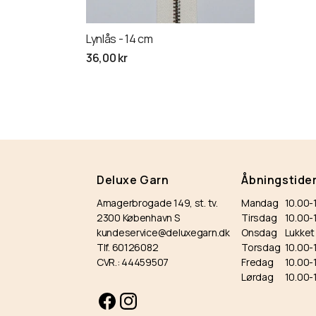
Lynlås - 14 cm
Normalpris
36,00 kr
Deluxe Garn
Åbningstide
Amagerbrogade 149, st. tv.
Mandag
10.00-
2300 København S
Tirsdag
10.00
kundeservice@deluxegarn.dk
Onsdag
Lukket
Tlf. 60126082
Torsdag
10.00-
CVR.: 44459507
Fredag
10.00-
Lørdag
10.00-
Facebook
Instagram