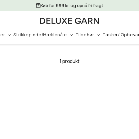
Køb for 699 kr. og opnå fri fragt
ter
Strikkepinde/Hæklenåle
Tilbehør
Tasker/ Opbeva
1 produkt