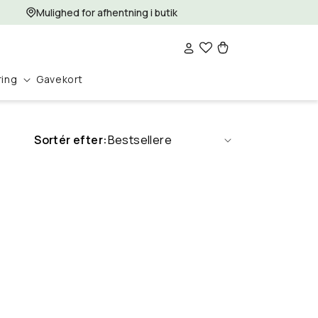
Mulighed for afhentning i butik
Log
Indkøbskurv
ind
ring
Gavekort
Sortér efter: