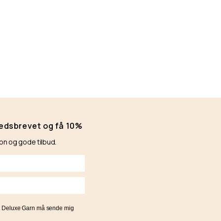
hedsbrevet og få 10%
ion og gode tilbud.
at Deluxe Garn må sende mig