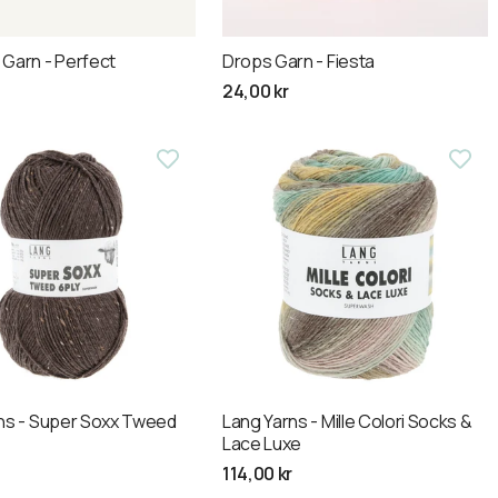
Garn - Perfect
Drops Garn - Fiesta
ris
Normalpris
24,00 kr
ns - Super Soxx Tweed
Lang Yarns - Mille Colori Socks &
Lace Luxe
ris
Normalpris
114,00 kr