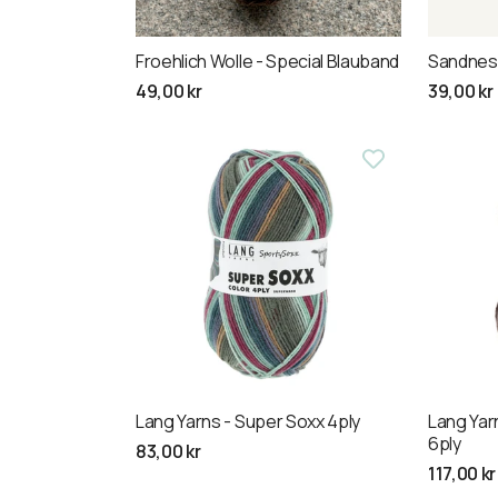
Froehlich Wolle - Special Blauband
Sandnes 
Normalpris
49,00 kr
Normalp
39,00 kr
Lang Yarns - Super Soxx 4ply
Lang Yar
6ply
Normalpris
83,00 kr
Normalp
117,00 kr