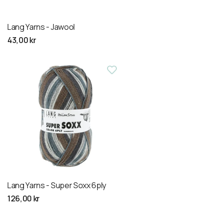
Lang Yarns - Jawool
Normalpris
43,00 kr
Lang Yarns - Super Soxx 6ply
Normalpris
126,00 kr