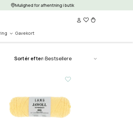
Mulighed for afhentning i butik
Log
Indkøbskurv
ind
ring
Gavekort
Sortér efter: