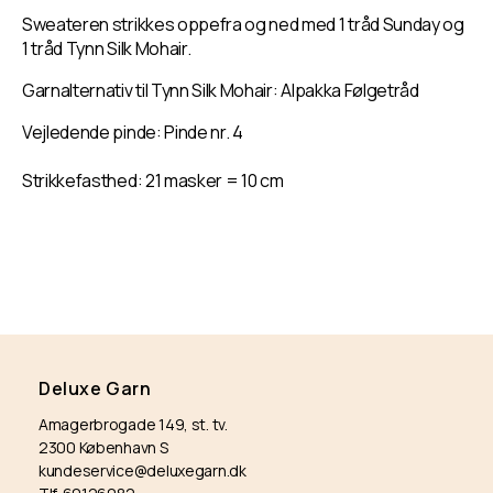
Wendy
Wendy
Sweateren strikkes oppefra og ned med 1 tråd Sunday og
Sweater
Sweater
1 tråd Tynn Silk Mohair.
Garnalternativ til Tynn Silk Mohair: Alpakka Følgetråd
Vejledende pinde: Pinde nr. 4
Strikkefasthed: 21 masker = 10 cm
Deluxe Garn
Amagerbrogade 149, st. tv.
2300 København S
kundeservice@deluxegarn.dk