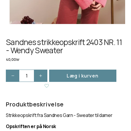
Sandnes strikkeopskrift 2403 NR. 11
- Wendy Sweater
Normalpris
40,00 kr
Læg i kurven
Reducer
Øg
antallet
antallet
for
for
Sandnes
Sandnes
strikkeopskrift
strikkeopskrift
Produktbeskrivelse
2403
2403
Strikkeopskrift fra Sandnes Garn - Sweater til damer
NR.
NR.
11
11
Opskriften er på Norsk
-
-