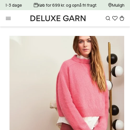
Gå til
for 1-3 dage
Køb for 699 kr. og opnå fri fragt
Mulighed 
indhold
Indkøbsku
Gå til
produktoplysninger