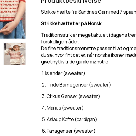
Produktbeskrivelse
Tema
Tema
76
76
Strikke hæfte fra Sandnes Garn med 7 spænde
-
-
Norske
Norske
Strikkehæftet er på Norsk
Ikoner
Ikoner
-
-
Traditionsstrik er meget aktuelt i dagens tr
Barn
Barn
forskellige måder.
De fine traditionsmønstre passer til alt og m
du se, hvor fint det er, når norske ikoner mød
givet nyt liv til de gamle mønstre.
1. Islender (sweater)
2. Tinde Barnegenser (sweater)
3. Cirkus Genser (sweater)
4. Marius (sweater)
5. Aslaug Kofte (cardigan)
6. Fanagenser (sweater)