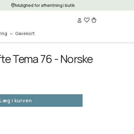
Mulighed for afhentning i butik
Log
Indkøbskurv
ind
ring
Gavekort
te Tema 76 - Norske
Læg i kurven