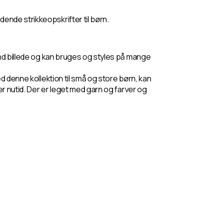
nde strikkeopskrifter til børn.
end billede og kan bruges og styles på mange
ed denne kollektion til små og store børn, kan
er nutid. Der er leget med garn og farver og