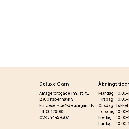
Deluxe Garn
Åbningstide
Amagerbrogade 149, st. tv.
Mandag
10.00-
2300 København S
Tirsdag
10.00
kundeservice@deluxegarn.dk
Onsdag
Lukket
Tlf. 60126082
Torsdag
10.00-
CVR.: 44459507
Fredag
10.00-
Lørdag
10.00-