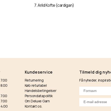
7. Arild Kofte (cardigan)
r
Kundeservice
Tilmeld dig ny
17.00
Returnering
Få nyheder, inspirat
-18.00
Køb returlabel
Handelsbetingelser
17.00
Persondatapolitik
17.00
Om Deluxe Garn
14.00
Kontakt os.