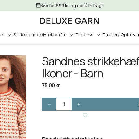
Køb for 699 kr. og opnå fri fragt
ter
Strikkepinde/Hæklenåle
Tilbehør
Tasker/ Opbeva
Sandnes strikkehæf
Ikoner - Barn
Normalpris
75,00 kr
Reducer
Øg
antallet
antallet
for
for
Sandnes
Sandnes
strikkehæfte
strikkehæfte