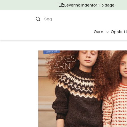
Gå til
Levering indenfor 1-3 dage
indhold
Søg
Garn
Opskrif
Gå til
produktoplysninger