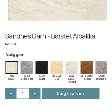
Sandnes Garn - Børstet Alpakka
Normalpris
82,00 kr
Vælg garn
1012
1042
1099
2112 Lys
2523
2573 Monk
2650
Natur
Gråmelert
Svart
Gul
Natur
´s Robe
Beigemelert
Tweed
Læg i kurven
Reducer
Øg
antallet
antallet
for
for
Sandnes
Sandnes