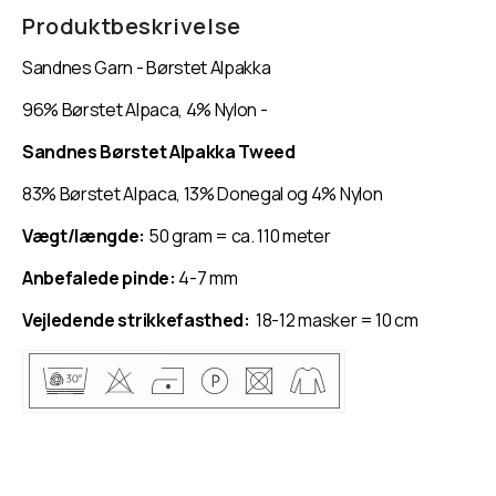
Garn
Garn
Produktbeskrivelse
-
-
Sandnes Garn - Børstet Alpakka
Børstet
Børstet
Alpakka
Alpakka
96% Børstet Alpaca, 4% Nylon -
Sandnes Børstet Alpakka Tweed
83% Børstet Alpaca, 13% Donegal og 4% Nylon
Vægt/længde:
50 gram = ca. 110 meter
Anbefalede pinde:
4-7 mm
Vejledende strikkefasthed:
18-12 masker = 10 cm