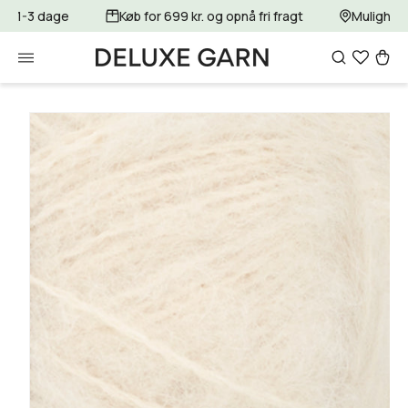
Gå til
for 1-3 dage
Køb for 699 kr. og opnå fri fragt
Mulighed 
indhold
Indkøbsku
Gå til
produktoplysninger