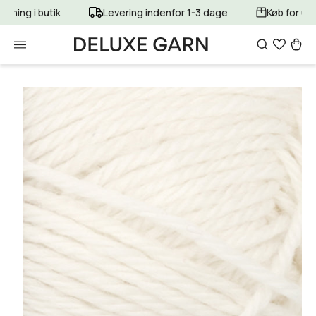
Gå til
ntning i butik
Levering indenfor 1-3 dage
Køb for 699
indhold
Indkøbsku
Gå til
produktoplysninger