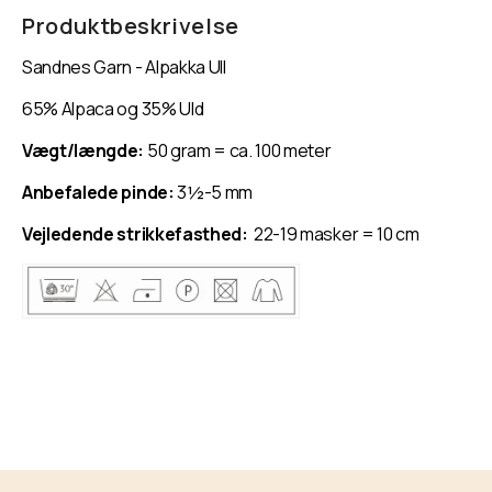
Garn
Garn
Produktbeskrivelse
-
-
Sandnes Garn - Alpakka Ull
Alpakka
Alpakka
Ull
Ull
65% Alpaca og 35% Uld
Vægt/længde:
50 gram = ca. 100 meter
Anbefalede pinde:
3½-5 mm
Vejledende strikkefasthed:
22-19 masker = 10 cm