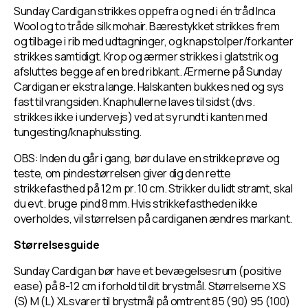
Sunday Cardigan strikkes oppefra og ned i én tråd Inca
Wool og to tråde silk mohair. Bærestykket strikkes frem
og tilbage i rib med udtagninger, og knapstolper/forkanter
strikkes samtidigt. Krop og ærmer strikkes i glatstrik og
afsluttes begge af en bred ribkant. Ærmerne på Sunday
Cardigan er ekstra lange. Halskanten bukkes ned og sys
fast til vrangsiden. Knaphullerne laves til sidst (dvs.
strikkes ikke i undervejs) ved at sy rundt i kanten med
tungesting/knaphulssting.
OBS: Inden du går i gang, bør du lave en strikkeprøve og
teste, om pindestørrelsen giver dig den rette
strikkefasthed på 12 m pr. 10 cm. Strikker du lidt stramt, skal
du evt. bruge pind 8 mm. Hvis strikkefastheden ikke
overholdes, vil størrelsen på cardiganen ændres markant.
Størrelsesguide
Sunday Cardigan bør have et bevægelsesrum (
positive
ease)
på 8-12 cm i forhold til dit brystmål. Størrelserne XS
(S) M (L) XLsvarer til brystmål på omtrent 85 (90) 95 (100)