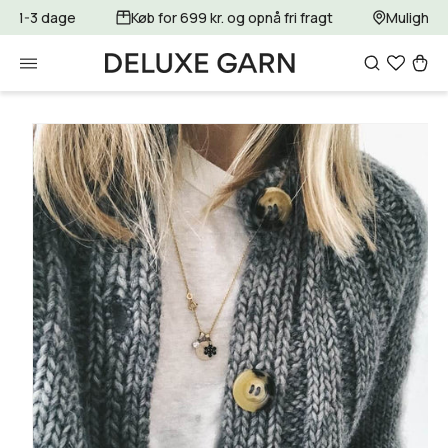
Gå til
for 1-3 dage
Køb for 699 kr. og opnå fri fragt
Mulighed 
indhold
Indkøbsku
Gå til
produktoplysninger