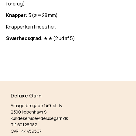
forbrug)
Knapper:
5 (ø = 28 mm)
Knapper kan findes
her.
Sværhedsgrad
: ★
★
(2 ud af 5)
Deluxe Garn
Amagerbrogade 149, st. tv.
2300 København S
kundeservice@deluxegarn.dk
Tlf. 60126082
CVR.: 44459507