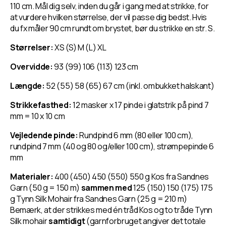
110 cm. Mål dig selv, inden du går i gang med at strikke, for
at vurdere hvilken størrelse, der vil passe dig bedst. Hvis
du fx måler 90 cm rundt om brystet, bør du strikke en str. S.
Størrelser:
XS (S) M (L) XL
Overvidde:
93 (99) 106 (113) 123 cm
Længde:
52 (55) 58 (65) 67 cm (inkl. ombukket halskant)
Strikkefasthed:
12 masker x 17 pinde i glatstrik på pind 7
mm = 10 x 10 cm
Vejledende pinde:
Rundpind 6 mm (80 eller 100 cm),
rundpind 7 mm (40 og 80 og/eller 100 cm), strømpepinde 6
mm
Materialer:
400 (450) 450 (550) 550 g Kos fra Sandnes
Garn (50 g = 150 m)
sammen med
125 (150) 150 (175) 175
g Tynn Silk Mohair fra Sandnes Garn (25 g = 210 m)
Bemærk, at der strikkes med én tråd Kos og to tråde Tynn
Silk mohair
samtidigt
(garnforbruget angiver det totale