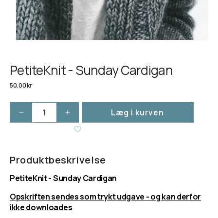
PetiteKnit - Sunday Cardigan
Normalpris
50,00 kr
Læg i kurven
Reducer
Øg
antallet
antallet
for
for
PetiteKnit
PetiteKnit
-
-
Produktbeskrivelse
Sunday
Sunday
PetiteKnit - Sunday Cardigan
Cardigan
Cardigan
Opskriften sendes som trykt udgave - og kan derfor
ikke downloades