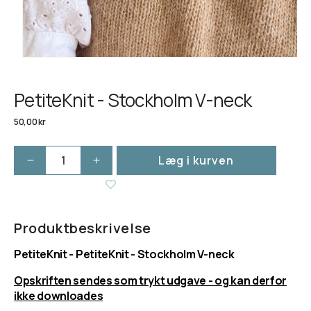
PetiteKnit - Stockholm V-neck
Normalpris
50,00 kr
Læg i kurven
Reducer
Øg
antallet
antallet
for
for
PetiteKnit
PetiteKnit
-
-
Produktbeskrivelse
Stockholm
Stockholm
PetiteKnit - PetiteKnit - Stockholm V-neck
V-
V-
neck
neck
Opskriften sendes som trykt udgave - og kan derfor
ikke downloades