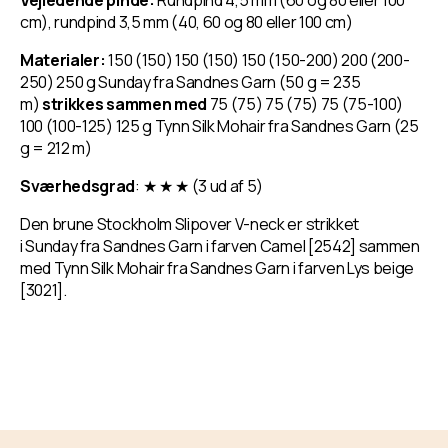
Vejledende pinde:
Rundpind 4,5 mm (60 og 80 eller 100
cm), rundpind 3,5 mm (40, 60 og 80 eller 100 cm)
Materialer:
150 (150) 150 (150) 150 (150-200) 200 (200-
250) 250 g Sunday fra Sandnes Garn (50 g = 235
m)
strikkes sammen med
75 (75) 75 (75) 75 (75-100)
100 (100-125) 125 g Tynn Silk Mohair fra Sandnes Garn (25
g = 212 m)
Sværhedsgrad
: ★
★
★
(3 ud af 5)
Den brune Stockholm Slipover V-neck er strikket
i Sunday fra Sandnes Garn i farven Camel [2542] sammen
med Tynn Silk Mohair fra Sandnes Garn i farven Lys beige
[3021].