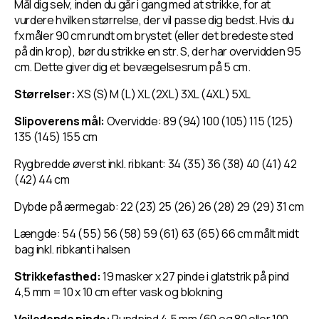
Mål dig selv, inden du går i gang med at strikke, for at
vurdere hvilken størrelse, der vil passe dig bedst. Hvis du
fx måler 90 cm rundt om brystet (eller det bredeste sted
på din krop), bør du strikke en str. S, der har overvidden 95
cm. Dette giver dig et bevægelsesrum på 5 cm.
Størrelser:
XS (S) M (L) XL (2XL) 3XL (4XL) 5XL
Slipoverens mål:
Overvidde: 89 (94) 100 (105) 115 (125)
135 (145) 155 cm
Rygbredde øverst inkl. ribkant: 34 (35) 36 (38) 40 (41) 42
(42) 44 cm
Dybde på ærmegab: 22 (23) 25 (26) 26 (28) 29 (29) 31 cm
Længde: 54 (55) 56 (58) 59 (61) 63 (65) 66 cm målt midt
bag inkl. ribkant i halsen
Strikkefasthed:
19 masker x 27 pinde i glatstrik på pind
4,5 mm = 10 x 10 cm efter vask og blokning