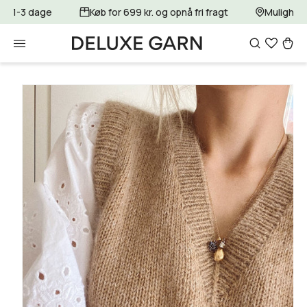
Gå til
for 1-3 dage
Køb for 699 kr. og opnå fri fragt
Mulighed 
indhold
Indkøbsku
Gå til
produktoplysninger