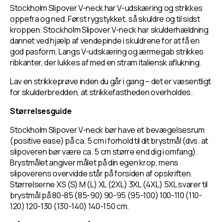
Stockholm Slipover V-neck har V-udskæring og strikkes
oppefra og ned. Først rygstykket, så skuldre og til sidst
kroppen. Stockholm Slipover V-neck har skulderhældning
dannet ved hjælp af vendepinde i skuldrene for at få en
god pasform. Langs V-udskæring og ærmegab strikkes
ribkanter, der lukkes af med en stram italiensk aflukning.
Lav en strikkeprøve inden du går i gang – det er væsentligt
for skulderbredden, at strikkefastheden overholdes.
Størrelsesguide
Stockholm Slipover V-neck bør have et bevægelsesrum
(
positive ease)
på ca. 5 cm i forhold til dit brystmål (dvs. at
slipoveren bør være ca. 5 cm større end dig i omfang).
Brystmålet angiver målet på din egen krop, mens
slipoverens overvidde står på forsiden af opskriften.
Størrelserne XS (S) M (L) XL (2XL) 3XL (4XL) 5XL svarer til
brystmål på 80-85 (85-90) 90-95 (95-100) 100-110 (110-
120) 120-130 (130-140) 140-150 cm.