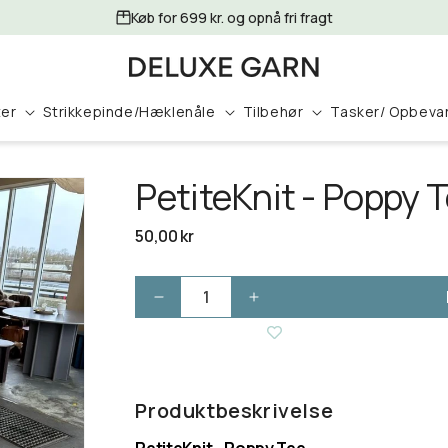
Køb for 699 kr. og opnå fri fragt
ter
Strikkepinde/Hæklenåle
Tilbehør
Tasker/ Opbeva
PetiteKnit - Poppy 
Normalpris
50,00 kr
Reducer
Øg
antallet
antallet
for
for
PetiteKnit
PetiteKnit
-
-
Produktbeskrivelse
Poppy
Poppy
Tee
Tee