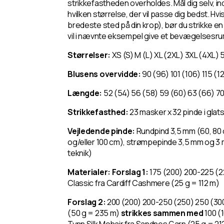
strikkefastheden overholdes. Mål dig selv, ind
hvilken størrelse, der vil passe dig bedst. Hvi
bredeste sted på din krop), bør du strikke en 
vil i nævnte eksempel give et bevægelsesru
Størrelser:
XS (S) M (L) XL (2XL) 3XL (4XL) 
Blusens overvidde:
90 (96) 101 (106) 115 (1
Længde:
52 (54) 56 (58) 59 (60) 63 (66) 7
Strikkefasthed:
23 masker x 32 pinde i glats
Vejledende pinde:
Rundpind 3,5 mm (60, 80 o
og/eller 100 cm), strømpepinde 3,5 mm og 3
teknik
)
Materialer: Forslag 1:
175 (200) 200-225 (
Classic fra Cardiff Cashmere (25 g = 112 m)
Forslag 2:
200 (200) 200-250 (250) 250 (30
(50 g = 235 m)
strikkes sammen med
100 (