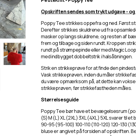
PetiteKnit - Poppy Tee
Opskriften sendes som trykt udgave - og
Poppy Tee strikkes oppefra og ned. Først st
Derefter strikkes skuldrene ud fra opsamle
masker op langs skuldrene, og resten af bær
frem og tilbage og siden rundt. Kroppen str
rundt på strømpepinde eller med Magic Loop-t
med indbygget dobbeltstrik i halsåbningen.
Strik en strikkeprøve for at finde den pindest
Vask strikkeprøven, inden du måler strikkefas
du være opmærksom på, at dette kan vokse i v
strikkeprøven, før strikkefastheden måles.
Størrelsesguide
Poppy Tee bør have et bevægelsesrum (
po
(S) M (L) XL (2XL) 3XL (4XL) 5XL svarer til e
90-95 (95-100) 100-110 (110-120) 120-130 (1
bluse er angivet på forsiden af opskriften. 