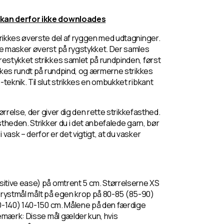
 kan derfor ikke downloades
rikkes øverste del af ryggen med udtagninger.
de masker øverst på rygstykket. Der samles
estykket strikkes samlet på rundpinden, først
ikkes rundt på rundpind, og ærmerne strikkes
eknik. Til slut strikkes en ombukket ribkant
ørrelse, der giver dig den rette strikkefasthed.
theden. Strikker du i det anbefalede garn, bør
ask – derfor er det vigtigt, at du vasker
sitive ease)
på omtrent 5 cm. Størrelserne XS
t brystmål målt på egen krop på 80-85 (85-90)
30-140) 140-150 cm. Målene på den færdige
Bemærk: Disse mål gælder kun, hvis