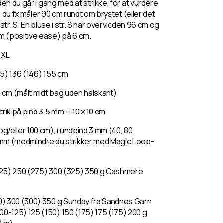
en du går i gang med at strikke, for at vurdere
s du fx måler 90 cm rundt om brystet (eller det
str. S. En bluse i str. S har overvidden 96 cm og
m (
positive ease
) på 6 cm.
5XL
25) 136 (146) 155 cm
0 cm (målt midt bag uden halskant)
trik på pind 3,5 mm = 10 x 10 cm
g/eller 100 cm), rundpind 3 mm (40, 80
 mm (medmindre du strikker med
Magic Loop-
225) 250 (275) 300 (325) 350 g Cashmere
0) 300 (300) 350 g Sunday fra Sandnes Garn
100-125) 125 (150) 150 (175) 175 (175) 200 g