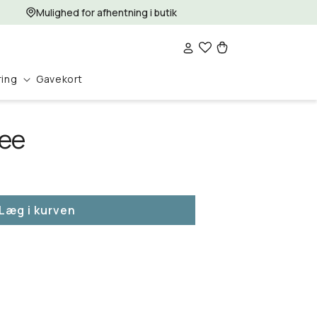
Mulighed for afhentning i butik
Log
Indkøbskurv
ind
ring
Gavekort
Tee
Læg i kurven