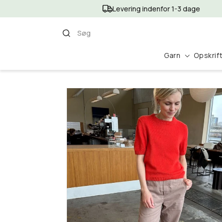
Gå til
Levering indenfor 1-3 dage
indhold
Søg
Garn
Opskrif
Gå til
produktoplysninger