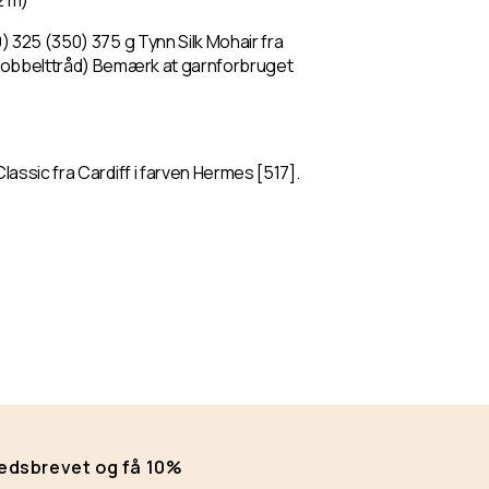
2 m)
 325 (350) 375 g Tynn Silk Mohair fra
 dobbelttråd) Bemærk at garnforbruget
assic fra Cardiff i farven Hermes [517].
hedsbrevet og få 10%