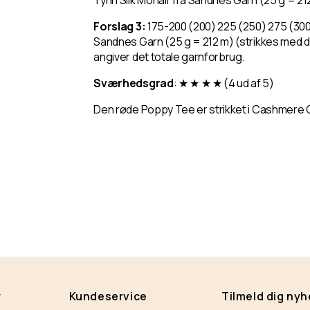
Tynn Silk Mohair fra Sandnes Garn (25 g = 21
Forslag 3:
175-200 (200) 225 (250) 275 (300)
Sandnes Garn (25 g = 212 m) (strikkes med
angiver det totale garnforbrug.
Sværhedsgrad
: ★ ★ ★ ★ (4 ud af 5)
Den røde Poppy Tee er strikket i Cashmere Cl
r
Kundeservice
Tilmeld dig ny