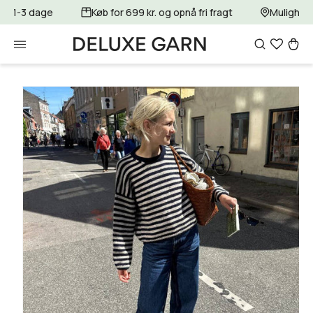
Gå til
for 1-3 dage
Køb for 699 kr. og opnå fri fragt
Mulighed 
indhold
Indkøbsku
Gå til
produktoplysninger