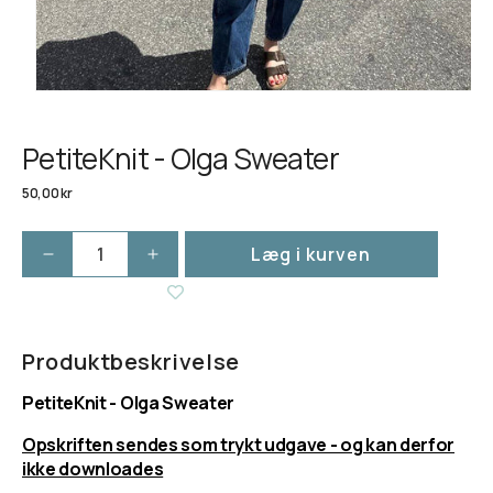
PetiteKnit - Olga Sweater
Normalpris
50,00 kr
Læg i kurven
Reducer
Øg
antallet
antallet
for
for
PetiteKnit
PetiteKnit
-
-
Produktbeskrivelse
Olga
Olga
PetiteKnit - Olga Sweater
Sweater
Sweater
Opskriften sendes som trykt udgave - og kan derfor
ikke downloades