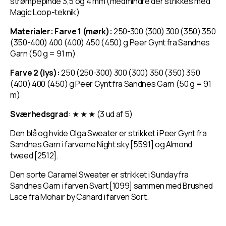
strømpepinde 3,5 og 4 mm (medmindre der strikkes med
Magic Loop-teknik)
Materialer: Farve 1 (mørk):
250-300 (300) 300 (350) 350
(350-400) 400 (400) 450 (450) g Peer Gynt fra Sandnes
Garn (50 g = 91 m)
Farve 2 (lys):
250 (250-300) 300 (300) 350 (350) 350
(400) 400 (450) g Peer Gynt fra Sandnes Garn (50 g = 91
m)
Sværhedsgrad
: ★ ★ ★ (3 ud af 5)
Den blå og hvide Olga Sweater er strikket i Peer Gynt fra
Sandnes Garn i farverne Night sky [5591] og Almond
tweed [2512].
Den sorte Caramel Sweater er strikket i Sunday fra
Sandnes Garn i farven Svart [1099] sammen med Brushed
Lace fra Mohair by Canard i farven Sort.