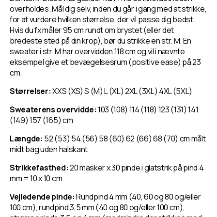
overholdes. Mål dig selv, inden du går i gang med at strikke,
for at vurdere hvilken størrelse, der vil passe dig bedst.
Hvis du fx måler 95 cm rundt om brystet (eller det
bredeste sted på din krop), bør du strikke en str. M. En
sweater i str. M har overvidden 118 cm og vil i nævnte
eksempel give et bevægelsesrum (positive ease) på 23
cm.
Størrelser:
XXS (XS) S (M) L (XL) 2XL (3XL) 4XL (5XL)
Sweaterens overvidde:
103 (108) 114 (118) 123 (131) 141
(149) 157 (165) cm
Længde:
52 (53) 54 (56) 58 (60) 62 (66) 68 (70) cm målt
midt bag uden halskant
Strikkefasthed:
20 masker x 30 pinde i glatstrik på pind 4
mm = 10 x 10 cm
Vejledende pinde:
Rundpind 4 mm (40, 60 og 80 og/eller
100 cm), rundpind 3,5 mm (40 og 80 og/eller 100 cm),