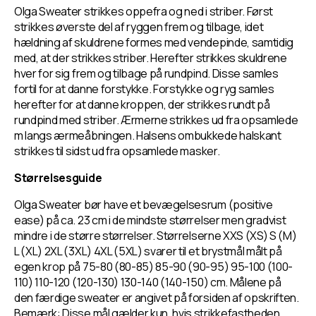
Olga Sweater strikkes oppefra og ned i striber. Først
strikkes øverste del af ryggen frem og tilbage, idet
hældning af skuldrene formes med vendepinde, samtidig
med, at der strikkes striber. Herefter strikkes skuldrene
hver for sig frem og tilbage på rundpind. Disse samles
fortil for at danne forstykke. Forstykke og ryg samles
herefter for at danne kroppen, der strikkes rundt på
rundpind med striber. Ærmerne strikkes ud fra opsamlede
m langs ærmeåbningen. Halsens ombukkede halskant
strikkes til sidst ud fra opsamlede masker.
Størrelsesguide
Olga Sweater bør have et bevægelsesrum (positive
ease) på ca. 23 cm i de mindste størrelser men gradvist
mindre i de større størrelser. Størrelserne XXS (XS) S (M)
L (XL) 2XL (3XL) 4XL (5XL) svarer til et brystmål målt på
egen krop på 75-80 (80-85) 85-90 (90-95) 95-100 (100-
110) 110-120 (120-130) 130-140 (140-150) cm. Målene på
den færdige sweater er angivet på forsiden af opskriften.
Bemærk: Disse mål gælder kun, hvis strikkefastheden