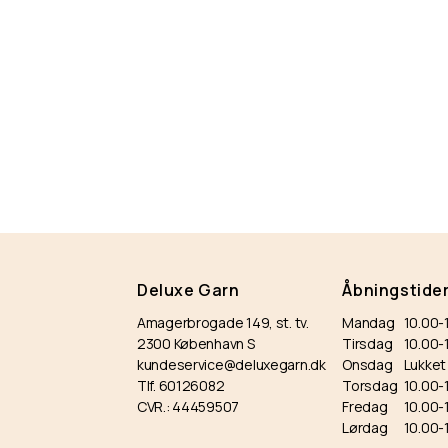
Deluxe Garn
Åbningstide
Amagerbrogade 149, st. tv.
Mandag
10.00-
2300 København S
Tirsdag
10.00
kundeservice@deluxegarn.dk
Onsdag
Lukket
Tlf. 60126082
Torsdag
10.00-
CVR.: 44459507
Fredag
10.00-
Lørdag
10.00-