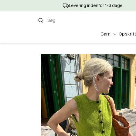
Gå til
Levering indenfor 1-3 dage
indhold
Søg
Garn
Opskrif
Gå til
produktoplysninger