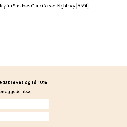
day fra Sandnes Garn i farven Night sky [5591]
hedsbrevet og få 10%
ion og gode tilbud.