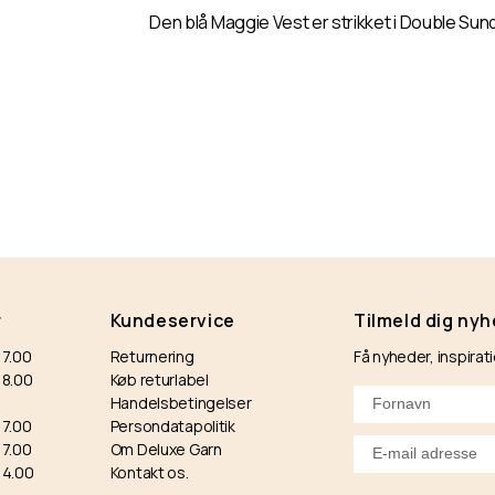
Den blå Maggie Vest er strikket i Double Sun
r
Kundeservice
Tilmeld dig ny
17.00
Returnering
Få nyheder, inspirat
-18.00
Køb returlabel
Handelsbetingelser
17.00
Persondatapolitik
17.00
Om Deluxe Garn
14.00
Kontakt os.