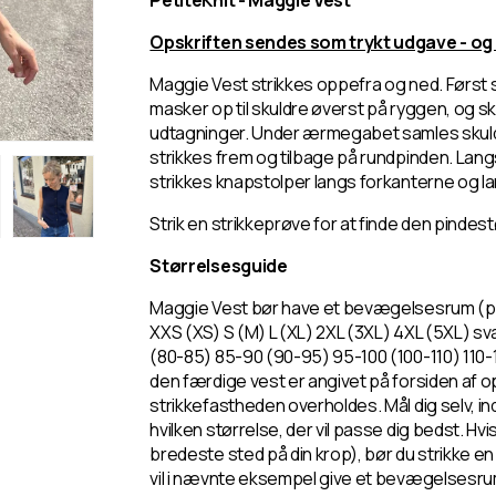
PetiteKnit - Maggie Vest
Opskriften sendes som trykt udgave - og
Maggie Vest strikkes oppefra og ned. Først
masker op til skuldre øverst på ryggen, og s
udtagninger. Under ærmegabet samles skuld
strikkes frem og tilbage på rundpinden. Lang
strikkes knapstolper langs forkanterne og l
Strik en strikkeprøve for at finde den pindest
Størrelsesguide
Maggie Vest bør have et bevægelsesrum (po
XXS (XS) S (M) L (XL) 2XL (3XL) 4XL (5XL) sva
(80-85) 85-90 (90-95) 95-100 (100-110) 110-
den færdige vest er angivet på forsiden af o
strikkefastheden overholdes. Mål dig selv, ind
hvilken størrelse, der vil passe dig bedst. Hvi
bredeste sted på din krop), bør du strikke en s
vil i nævnte eksempel give et bevægelsesrum