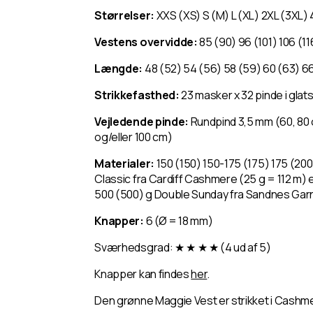
Størrelser:
XXS (XS) S (M) L (XL) 2XL (3XL)
Vestens overvidde:
85 (90) 96 (101) 106 (11
Længde:
48 (52) 54 (56) 58 (59) 60 (63) 66
Strikkefasthed:
23 masker x 32 pinde i glats
Vejledende pinde:
Rundpind 3,5 mm (60, 80 o
og/eller 100 cm)
Materialer:
150 (150) 150-175 (175) 175 (2
Classic fra Cardiff Cashmere (25 g = 112 m) 
500 (500) g Double Sunday fra Sandnes Garn
Knapper:
6 (Ø = 18 mm)
Sværhedsgrad: ★ ★ ★ ★ (4 ud af 5)
Knapper kan findes
her
.
Den grønne Maggie Vest er strikket i Cashmere