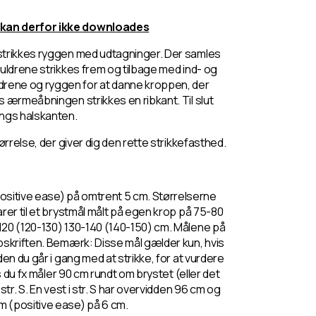
 kan derfor ikke downloades
 strikkes ryggen med udtagninger. Der samles
kuldrene strikkes frem og tilbage med ind- og
rene og ryggen for at danne kroppen, der
s ærmeåbningen strikkes en ribkant. Til slut
angs halskanten.
ørrelse, der giver dig den rette strikkefasthed.
sitive ease) på omtrent 5 cm. Størrelserne
rer til et brystmål målt på egen krop på 75-80
120 (120-130) 130-140 (140-150) cm. Målene på
pskriften. Bemærk: Disse mål gælder kun, hvis
en du går i gang med at strikke, for at vurdere
s du fx måler 90 cm rundt om brystet (eller det
tr. S. En vest i str. S har overvidden 96 cm og
 (positive ease) på 6 cm.