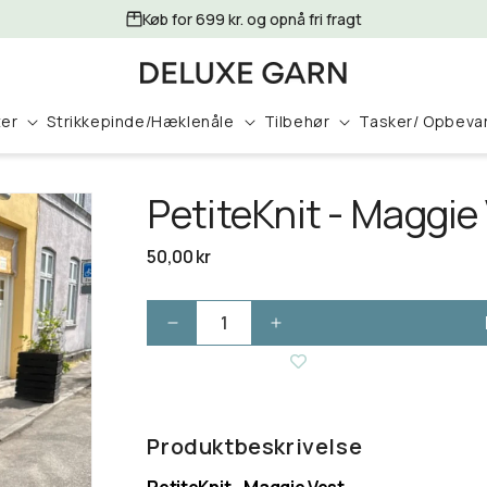
Køb for 699 kr. og opnå fri fragt
ter
Strikkepinde/Hæklenåle
Tilbehør
Tasker/ Opbeva
PetiteKnit - Maggie
Normalpris
50,00 kr
Reducer
Øg
antallet
antallet
for
for
PetiteKnit
PetiteKnit
-
-
Produktbeskrivelse
Maggie
Maggie
Vest
Vest