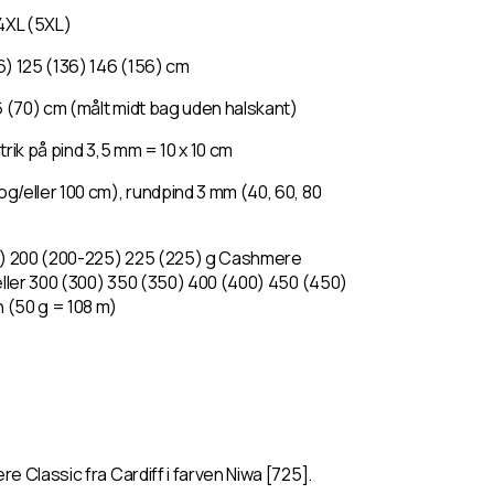
 4XL (5XL)
6) 125 (136) 146 (156) cm
 (70) cm (målt midt bag uden halskant)
trik på pind 3,5 mm = 10 x 10 cm
g/eller 100 cm), rundpind 3 mm (40, 60, 80
00) 200 (200-225) 225 (225) g Cashmere
eller 300 (300) 350 (350) 400 (400) 450 (450)
 (50 g = 108 m)
 Classic fra Cardiff i farven Niwa [725].