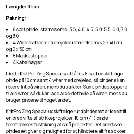
Udskiftelig
Udskiftelig
Længde:
10 cm
rundpinde
rundpinde
-
-
Pakning:
Kort
Kort
10
10
8 sæt pinde i størrelserne: 3.5, 4.0, 4.5, 5.0, 5.5, 6.0, 7.0
cm
cm
og 8.0
4 Wirer/kabler med drejeled i størrelserne: 2 x 40 cm
og 2 x 50 cm
8 Maskestopper
4 Kabelnøgler
I dette KnitPro Zing Special sæt får du 8 sæt udskiftelige
pinde på 10 cm samt 4 wirer med drejeled, så pindene kan
rotere frit på wiren, mens du strikker. Samt pindestoppere
til alle wirer, så du kan lade arbejdet hvile på wiren, mens du
bruger pindene til noget andet.
KnitPro Zing Special udskiftelige rundpindesæt er ideelt til
en bred vifte af strikkeprojekter. 10 cm (4") pinde
foretrækkes til strikning af små projekter. Det praktiske
pindesæt giver dig mulighed for at håndtere alt fra sokker