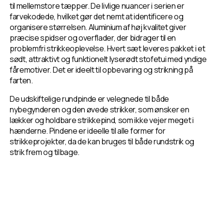
til mellemstore tæpper. De livlige nuancer i serien er
farvekodede, hvilket gør det nemt at identificere og
organisere størrelsen. Aluminium af høj kvalitet giver
præcise spidser og overflader, der bidrager til en
problemfri strikkeoplevelse. Hvert sæt leveres pakket i et
sødt, attraktivt og funktionelt lyserødt stofetui med yndige
fåremotiver. Det er ideelt til opbevaring og strikning på
farten.
De udskiftelige rundpinde er velegnede til både
nybegynderen og den øvede strikker, som ønsker en
lækker og holdbare strikkepind, som ikke vejer meget i
hænderne. Pindene er ideelle til alle former for
strikkeprojekter, da de kan bruges til både rundstrik og
strik frem og tilbage.