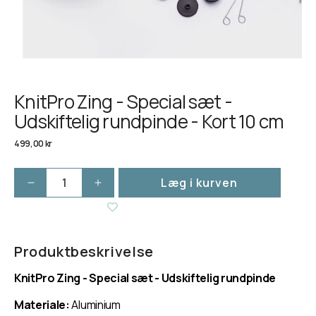
KnitPro Zing - Special sæt -
Udskiftelig rundpinde - Kort 10 cm
Normalpris
499,00 kr
Læg i kurven
Reducer
Øg
antallet
antallet
for
for
KnitPro
KnitPro
Zing
Zing
Produktbeskrivelse
-
-
KnitPro Zing - Special sæt - Udskiftelig rundpinde
Special
Special
sæt
sæt
Materiale:
Aluminium
-
-