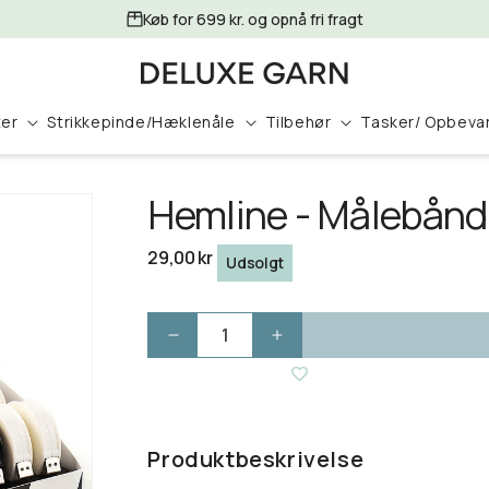
Køb for 699 kr. og opnå fri fragt
ter
Strikkepinde/Hæklenåle
Tilbehør
Tasker/ Opbeva
Hemline - Målebånd
Normalpris
29,00 kr
Udsolgt
Reducer
Øg
antallet
antallet
for
for
Hemline
Hemline
-
-
Produktbeskrivelse
Målebånd
Målebånd