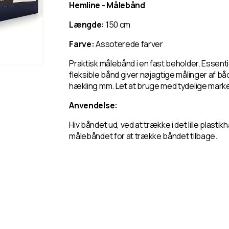
Hemline - Målebånd
Længde:
150 cm
Farve:
Assoterede farver
Praktisk målebånd i en fast beholder. Essentie
fleksible bånd giver nøjagtige målinger af både
hækling mm. Let at bruge med tydelige marke
Anvendelse:
Hiv båndet ud, ved at trække i det lille plast
målebåndet for at trække båndet tilbage.