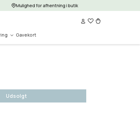
Mulighed for afhentning i butik
Log
Indkøbskurv
ind
ring
Gavekort
Udsolgt