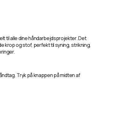
lt til alle dine håndarbejdsprojekter. Det
 krop og stof, perfekt til syning, strikning,
ringer.
ikhåndtag. Tryk på knappen på midten af