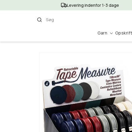
Gå til
Levering indenfor 1-3 dage
indhold
Søg
Garn
Opskrif
Gå til
produktoplysninger