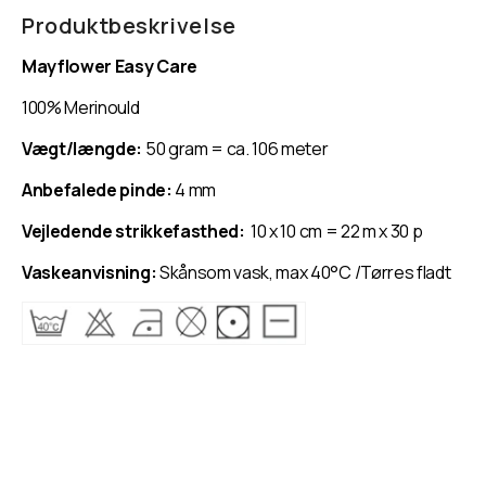
-
-
Produktbeskrivelse
Easy
Easy
Mayflower Easy Care
Care
Care
Classic
Classic
100% Merinould
Vægt/længde:
50 gram = ca. 106 meter
Anbefalede pinde:
4 mm
Vejledende strikkefasthed:
10 x 10 cm = 22 m x 30 p
Vaskeanvisning
:
Skånsom vask, max 40°C /Tørres fladt