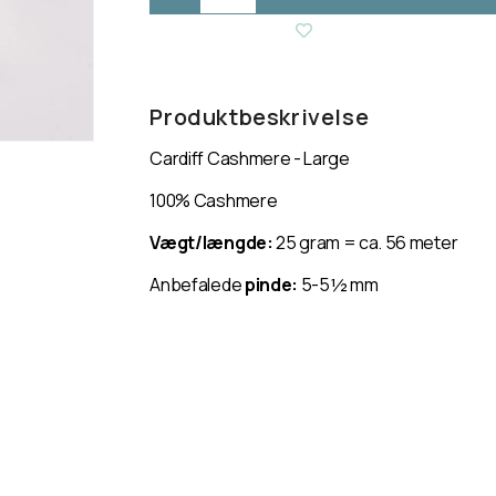
Reducer
Øg
antallet
antallet
for
for
Cardiff
Cardiff
Cashmere
Cashmere
Produktbeskrivelse
-
-
Large
Large
Cardiff Cashmere - Large
100% Cashmere
Vægt/længde:
25 gram = ca. 56 meter
Anbefalede
pinde:
5-5½ mm