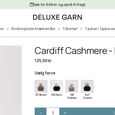
Køb for 699 kr. og opnå fri fragt
ter
Strikkepinde/Hæklenåle
Tilbehør
Tasker/ Opbeva
Cardiff Cashmere -
Normalpris
125,00 kr
Vælg farve
511 Brown
516 Nero
518
647
Piombo
Cosmo