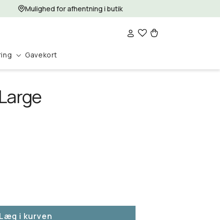
Mulighed for afhentning i butik
Log
Indkøbskurv
ind
ring
Gavekort
 Large
Læg i kurven