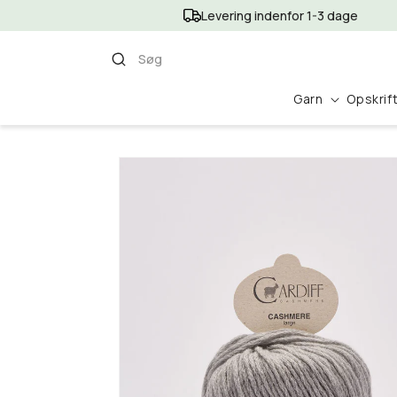
Gå til
Levering indenfor 1-3 dage
indhold
Søg
Garn
Opskrif
Gå til
produktoplysninger