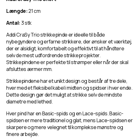
short
short
Længde:
21 cm
Antal:
3 stk
Addi CraSy Trio strikkepinde er ideelle til både
nybegyndere og erfarne strikkere, der ønsker et værktøj,
der er alsidigt, komfortabelt og effektivt til at håndtere
selv de mest udfordrende strikkeprojekter.
Strikkepindene er perfekte til strømper eller når der skal
afsluttes ærmer mm.
Strikkepindene har et unikt design og består af tre dele,
hver med et fleksibel kabel i midten og spidser i hver ende.
Dette design gør det muligt at strikke selv de mindste
diametre med lethed.
Hver pind har en Basic-spids og en Lace-spids. Basic-
spidsen er mere traditionel og glat, mens Lace-spidsen er
skarpere og mere velegnet til komplekse mønstre og
finere arbejde.