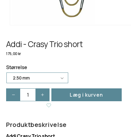
Addi - Crasy Trio short
Normalpris
175,00 kr
Størrelse
Læg i kurven
Reducer
Øg
antallet
antallet
for
for
Addi
Addi
-
-
Produktbeskrivelse
Crasy
Crasy
Addi Crasy Trio short
Trio
Trio